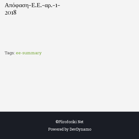
Απόφαση-Ε.Ε.-αρ.-1-
2018
Tags:
ee-summary
©Pliroforiki Net
Powered by DevDynamo