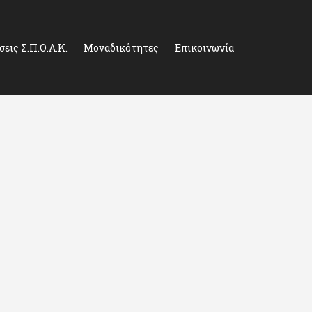
εις Σ.Π.Ο.Α.Κ.
Μοναδικότητες
Επικοινωνία