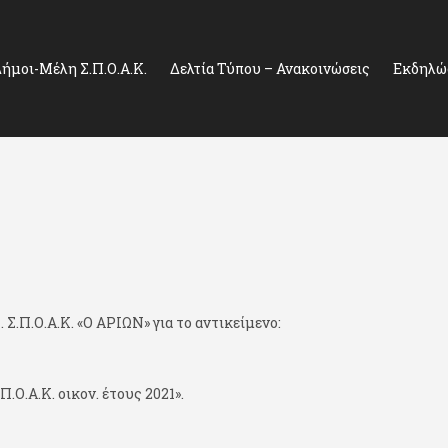
ήμοι-Μέλη Σ.Π.Ο.Α.Κ.
Δελτία Τύπου – Ανακοινώσεις
Εκδηλώσ
.Π.Ο.Α.Κ. «Ο ΑΡΙΩΝ» για το αντικείμενο:
Ο.Α.Κ. οικον. έτους 2021».