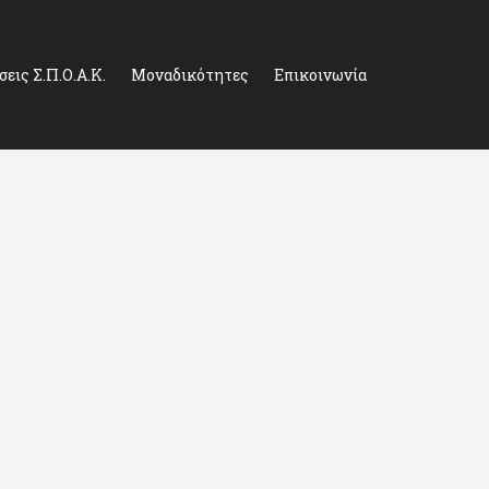
εις Σ.Π.Ο.Α.Κ.
Μοναδικότητες
Επικοινωνία