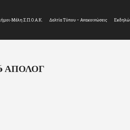
ήμοι-Μέλη Σ.Π.Ο.Α.Κ.
Δελτία Τύπου – Ανακοινώσεις
Εκδηλώσ
016 ΑΠΟΛΟΓ