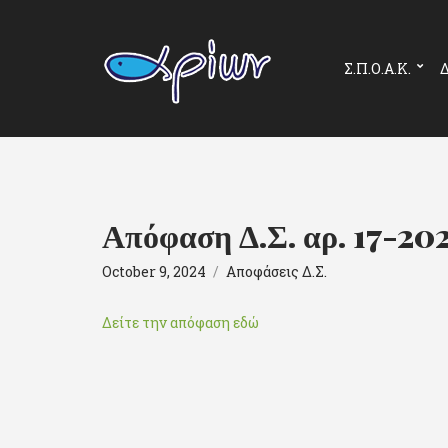
Σ.Π.Ο.Α.Κ.
Δ
Απόφαση Δ.Σ. αρ. 17-20
October 9, 2024
Αποφάσεις Δ.Σ.
Δείτε την απόφαση εδώ