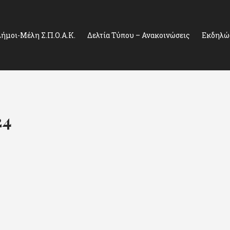
ήμοι-Μέλη Σ.Π.Ο.Α.Κ.
Δελτία Τύπου – Ανακοινώσεις
Εκδηλώσ
24