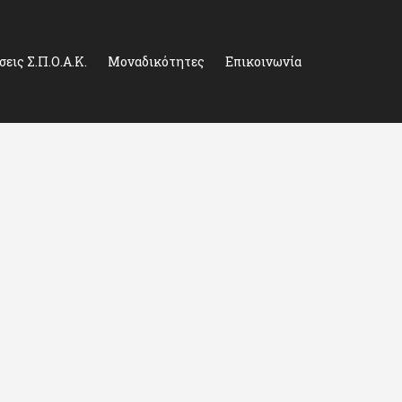
εις Σ.Π.Ο.Α.Κ.
Μοναδικότητες
Επικοινωνία