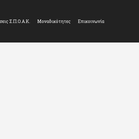
εις Σ.Π.Ο.Α.Κ.
Μοναδικότητες
Επικοινωνία