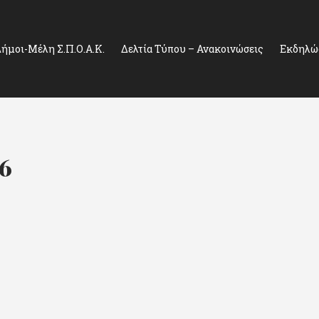
ήμοι-Μέλη Σ.Π.Ο.Α.Κ.
Δελτία Τύπου – Ανακοινώσεις
Εκδηλώσ
16