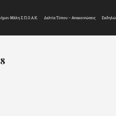
ήμοι-Μέλη Σ.Π.Ο.Α.Κ.
Δελτία Τύπου – Ανακοινώσεις
Εκδηλώσ
18