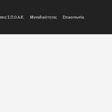
εις Σ.Π.Ο.Α.Κ.
Μοναδικότητες
Επικοινωνία