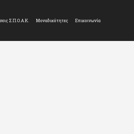
εις Σ.Π.Ο.Α.Κ.
Μοναδικότητες
Επικοινωνία