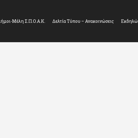
ήμοι-Μέλη Σ.Π.Ο.Α.Κ.
Δελτία Τύπου – Ανακοινώσεις
Εκδηλώσ