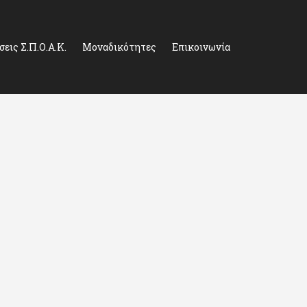
εις Σ.Π.Ο.Α.Κ.
Μοναδικότητες
Επικοινωνία