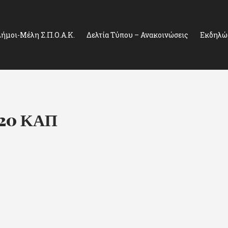
ήμοι-Μέλη Σ.Π.Ο.Α.Κ.
Δελτία Τύπου – Ανακοινώσεις
Εκδηλώσ
020 ΚΑΠ