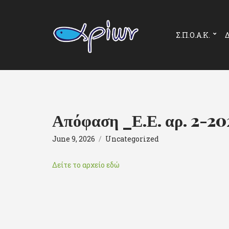
Σ.Π.Ο.Α.Κ.
Δ
Απόφαση _Ε.Ε. αρ. 2-2
June 9, 2026
Uncategorized
Δείτε το αρχείο εδώ