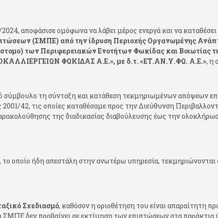
/6/2024, αποφάσισε ομόφωνα να λάβει μέρος ενεργά και να καταθέσε
πτώσεων (ΣΜΠΕ) από την ίδρυση Περιοχής Οργανωμένης Ανάπ
ι Δίστομο) των Περιφερειακών Ενοτήτων Φωκίδας και Βοιωτίας 
ΑΛΛΙΕΡΓΕΙΩΝ ΦΩΚΙΔΑΣ Α.Ε.», με δ.τ. «ΕΤ.ΑΝ.Υ.ΦΩ. Α.Ε.»
, η
κό σύμβουλο τη σύνταξη και κατάθεση τεκμηριωμένων απόψεων επί
 2001/42, τις οποίες καταθέσαμε προς την Διεύθυνση Περιβαλλον
παρακολούθησης της διαδικασίας διαβούλευσης έως την ολοκλήρωσ
, το οποίο ήδη απεστάλη στην ανωτέρω υπηρεσία, τεκμηριώνονται ο
ταξικό Σχεδιασμό
, καθόσον η οριοθέτηση του είναι απαραίτητη π
 η ΣΜΠΕ δεν προβαίνει σε εκτίμηση των επιπτώσεων στα παράκτια 