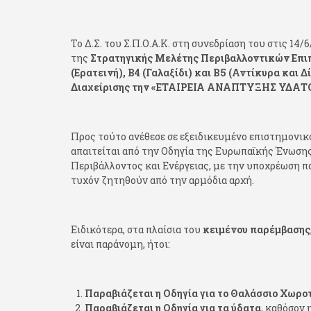
Το Δ.Σ. του Σ.Π.Ο.Α.Κ. στη συνεδρίαση του στις 14
της
Στρατηγικής Μελέτης Περιβαλλοντικών Επι
(Ερατεινή), Β4 (Γαλαξίδι) και Β5 (Αντίκυρα κα
Διαχείρισης την «ΕΤΑΙΡΕΙΑ ΑΝΑΠΤΥΞΗΣ ΥΔΑΤΟΚ
Προς τούτο ανέθεσε σε εξειδικευμένο επιστημονι
απαιτείται από την Οδηγία της Ευρωπαϊκής Ένωσης
Περιβάλλοντος και Ενέργειας, με την υποχρέωση 
τυχόν ζητηθούν από την αρμόδια αρχή.
Ειδικότερα, στα πλαίσια του
κειμένου παρέμβασης
είναι παράνομη, ήτοι:
Παραβιάζεται η Οδηγία για το Θαλάσσιο Χωρο
Παραβιάζεται η Οδηγία για τα ύδατα
, καθόσον