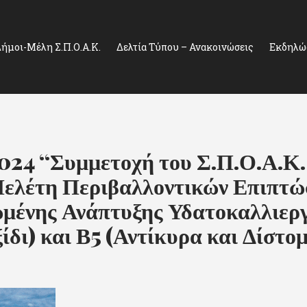
ήμοι-Μέλη Σ.Π.Ο.Α.Κ.
Δελτία Τύπου – Ανακοινώσεις
Εκδηλώσ
24 “Συμμετοχή του Σ.Π.Ο.Α.Κ. 
Μελέτη Περιβαλλοντικών Επιπτ
μένης Ανάπτυξης Υδατοκαλλιερ
ίδι) και Β5 (Αντίκυρα και Δίστο