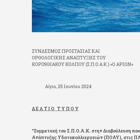
ΣΥΝΔΕΣΜΟΣ ΠΡΟΣΤΑΣΙΑΣ ΚΑΙ
ΟΡΘΟΛΟΓΙΚΗΣ ΑΝΑΠΤΥΞ
ΚΟΡΙΝΘΙΑΚΟΥ ΚΟΛΠΟΥ (Σ.Π.Ο.Α.Κ.) «Ο Α
Αίγιο, 25 Ιουνίου 2024
Δ Ε Λ Τ Ι Ο Τ Υ Π Ο Υ
“Συμμετοχή του Σ.Π.Ο.Α.Κ. στην Διαβούλευση π
Ανάπτυξης Υδατοκαλλιεργειών (ΠΟΑΥ), στις ΠΑΥ Β