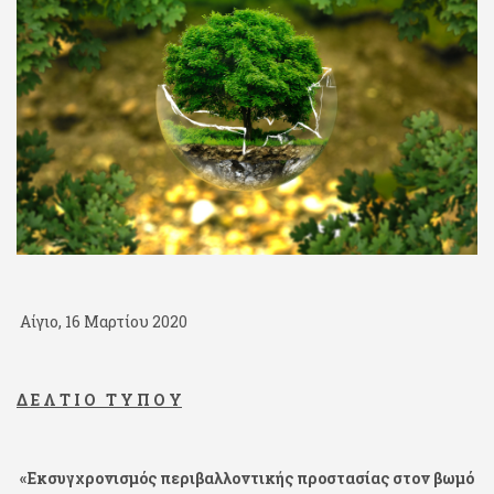
Αίγιο, 16 Μαρτίου 2020
Δ Ε Λ Τ Ι Ο Τ Υ Π Ο Υ
«Εκσυγχρονισμός περιβαλλοντικής προστασίας στον βωμό