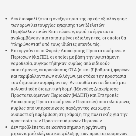
Δεν διασφαλίζεται η ανεξαρτησία της αρχής αξιολόγησης
των όρων λειτουργίας έγκρισης των Μελετών
Περιβαλλοντικών Επιπτώσεων, αφού το έργο αυτό
αναλαμβάνουν πιστοποιημένοι αξιολογητές, οι οποίοι θα
“πληρώνονται” από τους ιδιώτες επενδυτές.
Καταργούνται οι Φορείς Διαχείρισης Προστατευόμενων
Περιοχών (ΦΔΠΠ), οι οποίοι με βάση την υφιστάμενη
νομοθεσία, συγκροτήθηκαν κυρίως από ειδικούς
επιστήμονες, εκπροσώπους ΟΤΑ (α΄ και β΄ βαθμού), φορέων
και περιβαλλοντικών συλλόγων, με στόχο την προστασία
του δημοσίου συμφέροντος. Αντικαθίστανται δε από μια
πολυεπίπεδη διοικητική δομή (Μονάδες Διαχείρισης
Προστατευόμενων Περιοχών (ΜΔΠΠ) και Επιτροπές
Διαχείρισης Προστατευόμενων Περιοχών) αποτελούμενες
κυρίως από υπηρεσιακούς παράγοντες και χωρίς
ουσιαστική παρέμβαση στη χάραξη της πολιτικής για την
προστασία των Προστατευόμενων Περιοχών.
Δεν προβλέπεται σε κανένα σημείο η οργάνωση
μηχανισμού ελέγχου και φύλαξης των προστατευόμενων