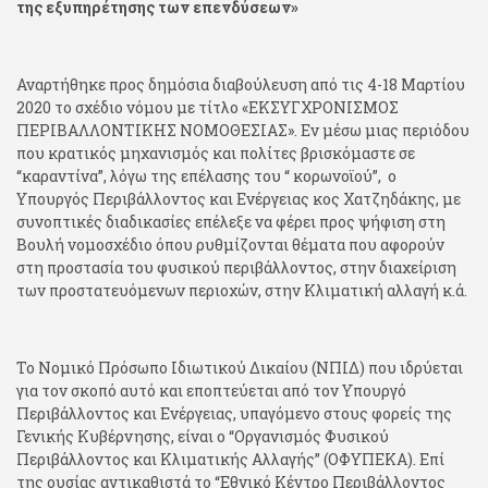
της εξυπηρέτησης των επενδύσεων»
Αναρτήθηκε προς δημόσια διαβούλευση από τις 4-18 Μαρτίου
2020 το σχέδιο νόμου με τίτλο «ΕΚΣΥΓΧΡΟΝΙΣΜΟΣ
ΠΕΡΙΒΑΛΛΟΝΤΙΚΗΣ ΝΟΜΟΘΕΣΙΑΣ». Εν μέσω μιας περιόδου
που κρατικός μηχανισμός και πολίτες βρισκόμαστε σε
“καραντίνα”, λόγω της επέλασης του “ κορωνοϊού”, ο
Υπουργός Περιβάλλοντος και Ενέργειας κος Χατζηδάκης, με
συνοπτικές διαδικασίες επέλεξε να φέρει προς ψήφιση στη
Βουλή νομοσχέδιο όπου ρυθμίζονται θέματα που αφορούν
στη προστασία του φυσικού περιβάλλοντος, στην διαχείριση
των προστατευόμενων περιοχών, στην Κλιματική αλλαγή κ.ά.
Το Νομικό Πρόσωπο Ιδιωτικού Δικαίου (ΝΠΙΔ) που ιδρύεται
για τον σκοπό αυτό και εποπτεύεται από τον Υπουργό
Περιβάλλοντος και Ενέργειας, υπαγόμενο στους φορείς της
Γενικής Κυβέρνησης, είναι ο “Οργανισμός Φυσικού
Περιβάλλοντος και Κλιματικής Αλλαγής” (ΟΦΥΠΕΚΑ). Επί
της ουσίας αντικαθιστά το “Εθνικό Κέντρο Περιβάλλοντος