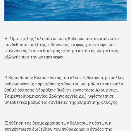
Η “Ώρα της Γης” πλησιάζει και η θάλασσα μας περιμένει να
συνδεθούμε μαζί της, σβήνοντας το φως για μια ώρα και
στέλνοντας έτσι το δικό μας μήνυμα κατά της κλιματικής
αλλαγής που την καταστρέφει.
Ο Κορινθιακός Κόλπος όντας μια κλειστή θάλασσα, με πολλές
ανθρωπογενείς παρεμβάσεις γύρω του και μάλιστα σε υψηλό
βαθμό όχλησης (εξορύξεις βωξίτη, εργοστάσιο Αλουμίνας,
Τσιμεντοβιομηχανίες, Σωληνουργεία κ.α.), υφίσταται σε
υπερθετικό βαθμό τις συνέπειες της κλιματικής αλλαγής.
Η αύξηση της θερμοκρασίας των θαλάσσιων υδάτων, η
συγκέντρωση διοξειδίου του άνθρακα και η άνοδος της