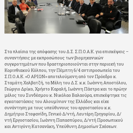
Στα πλαίσια της απόφασης του Δ.Σ. Σ.Π.Ο.Α.Κ. για επισκέψεις –
συναντήσεις με εκπροσώπους των βιομηχανικών
συγκροτημάτων που δραστηριοποιούνται στην περιοχή του
Κορινθιακού Κόλπου, την Πέμπτη 6/4 αντιπροσωπεία του
Σ.Π.Ο.Α.Κ. «Ο ΑΡΙΩΝ» αποτελούμενη από τον Πρόεδρο κ.
Σταμάτη Χαλβατζή, τα Μέλη του Δ.Σ. κ.κ. Ιωάννη Αποστόλου,
Γεώργιο Δρίκο, Χρήστο Καραλή, Ιωάννη Πάστρα και το πρώην
μέλος του Συνδέσμου κ. Νικόλαο Βαλαούρα, επισκέφτηκε τις
εγκαταστάσεις του Αλουμίνιον της Ελλάδος και είχε
συνάντηση με τους υπεύθυνους του εργοστασίου κ.κ.
Δημήτριο Στεφανίδη, Γενικό Δ/ντή, Λευτέρη Γρηγορίου, Δ/
ντή Εργοστασίου, Ιωάννη Παπασπύρου, Δ/ντή Προσωπικού
και Αντιγόνη Κατσανάκη, Υπεύθυνη Δημοσίων Σχέσεων.