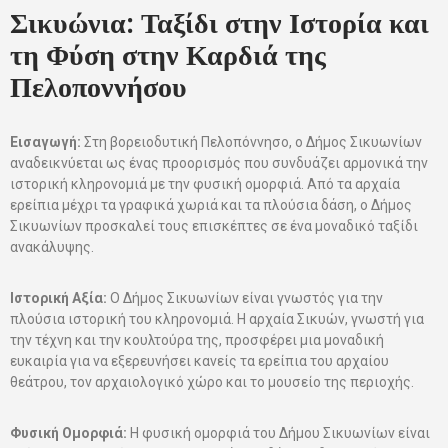
Σικυώνια: Ταξίδι στην Ιστορία και
τη Φύση στην Καρδιά της
Πελοποννήσου
Εισαγωγή:
Στη βορειοδυτική Πελοπόννησο, ο Δήμος Σικυωνίων
αναδεικνύεται ως ένας προορισμός που συνδυάζει αρμονικά την
ιστορική κληρονομιά με την φυσική ομορφιά. Από τα αρχαία
ερείπια μέχρι τα γραφικά χωριά και τα πλούσια δάση, ο Δήμος
Σικυωνίων προσκαλεί τους επισκέπτες σε ένα μοναδικό ταξίδι
ανακάλυψης.
Ιστορική Αξία:
Ο Δήμος Σικυωνίων είναι γνωστός για την
πλούσια ιστορική του κληρονομιά. Η αρχαία Σικυών, γνωστή για
την τέχνη και την κουλτούρα της, προσφέρει μια μοναδική
ευκαιρία για να εξερευνήσει κανείς τα ερείπια του αρχαίου
θεάτρου, τον αρχαιολογικό χώρο και το μουσείο της περιοχής.
Φυσική Ομορφιά:
Η φυσική ομορφιά του Δήμου Σικυωνίων είναι