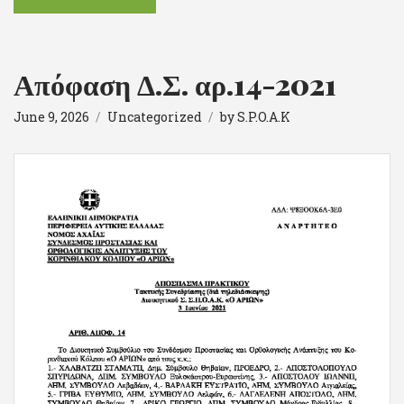
Απόφαση Δ.Σ. αρ.14-2021
June 9, 2026
Uncategorized
by
S.P.O.A.K