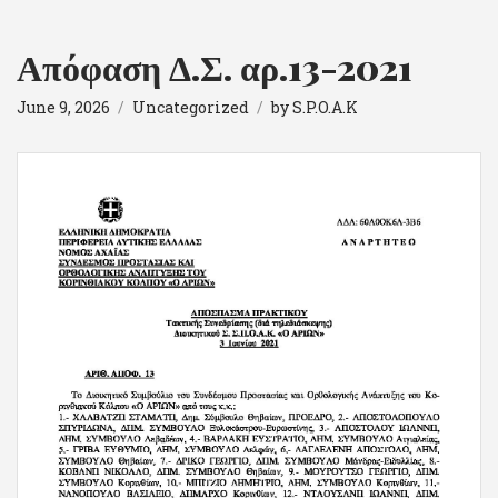
Απόφαση Δ.Σ. αρ.13-2021
June 9, 2026
Uncategorized
by
S.P.O.A.K