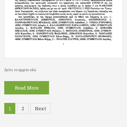
Δείτε το αρχείο εδώ
Read More
Posts
1
2
Next
navigation