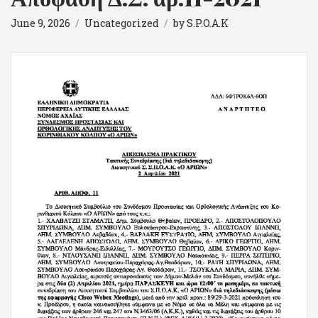
June 9, 2026
Uncategorized
by
S.P.O.A.K