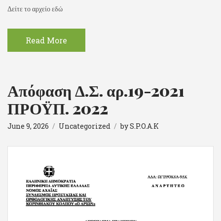
Δείτε το αρχείο εδώ
Read More
Απόφαση Δ.Σ. αρ.19-2021
ΠΡΟΫΠ. 2022
June 9, 2026
Uncategorized
by
S.P.O.A.K