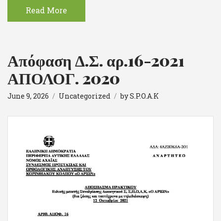
Read More
Απόφαση Δ.Σ. αρ.16-2021
ΑΠΟΛΟΓ. 2020
June 9, 2026
Uncategorized
by
S.P.O.A.K