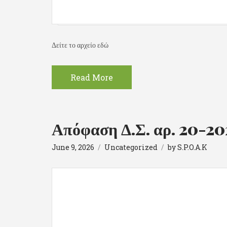
Δείτε το αρχείο εδώ
Read More
Απόφαση Δ.Σ. αρ. 20-20
June 9, 2026
Uncategorized
by
S.P.O.A.K