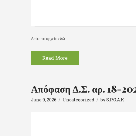
Δείτε το αρχείο εδώ
Read More
Απόφαση Δ.Σ. αρ. 18-20
June 9, 2026
Uncategorized
by
S.P.O.A.K