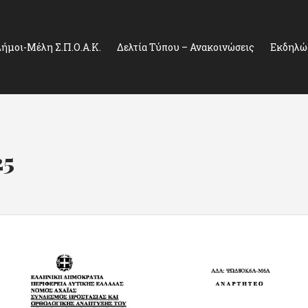
ήμοι-Μέλη Σ.Π.Ο.Α.Κ.
Δελτία Τύπου – Ανακοινώσεις
Εκδηλώσ
25