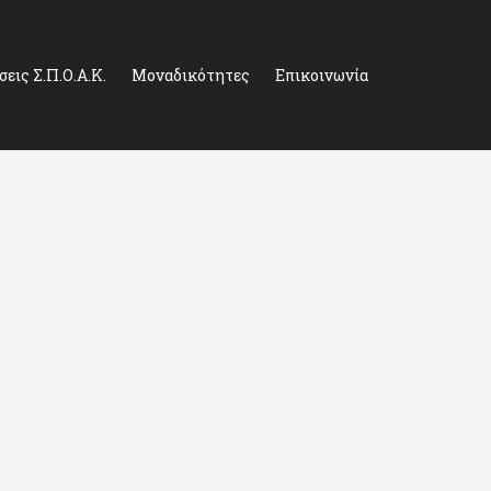
εις Σ.Π.Ο.Α.Κ.
Μοναδικότητες
Επικοινωνία