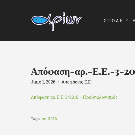
Σ.Π.Ο.Α.Κ.
Δ
Απόφαση-αρ.-Ε.Ε.-3-2
June 1, 2026
Αποφάσεις Ε.Ε.
Απόφαση αρ. Ε.Ε. 3/2016 – Προϋπολογισμός
Tags:
ee-2016