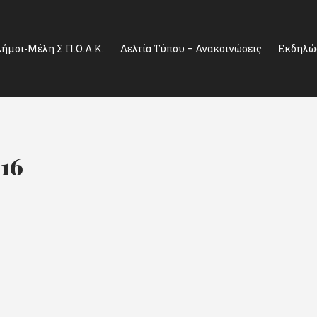
ήμοι-Μέλη Σ.Π.Ο.Α.Κ.
Δελτία Τύπου – Ανακοινώσεις
Εκδηλώσ
016