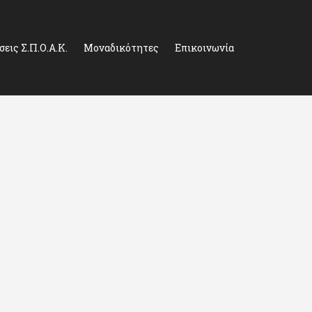
εις Σ.Π.Ο.Α.Κ.
Μοναδικότητες
Επικοινωνία