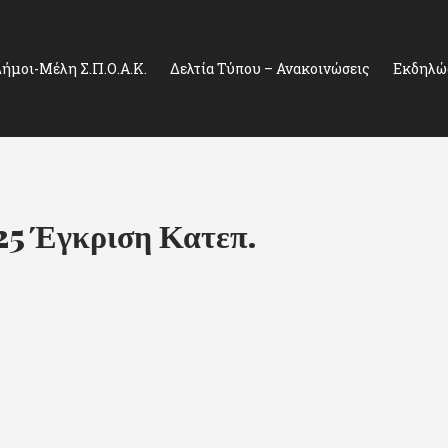
ήμοι-Μέλη Σ.Π.Ο.Α.Κ.
Δελτία Τύπου – Ανακοινώσεις
Εκδηλώσ
25 Έγκριση Κατεπ.