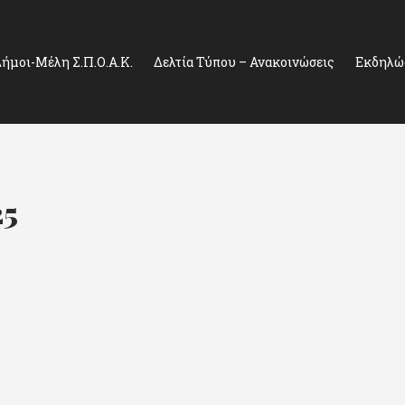
ήμοι-Μέλη Σ.Π.Ο.Α.Κ.
Δελτία Τύπου – Ανακοινώσεις
Εκδηλώσ
25