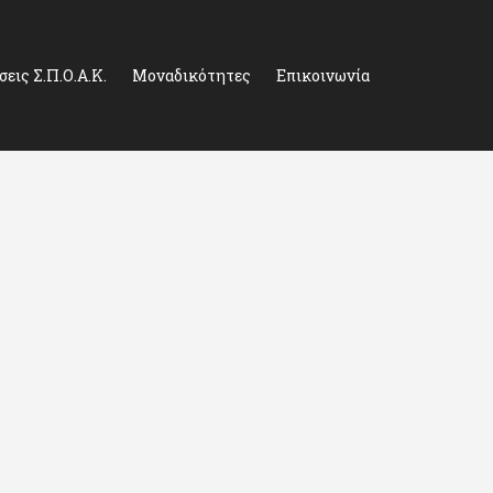
εις Σ.Π.Ο.Α.Κ.
Μοναδικότητες
Επικοινωνία