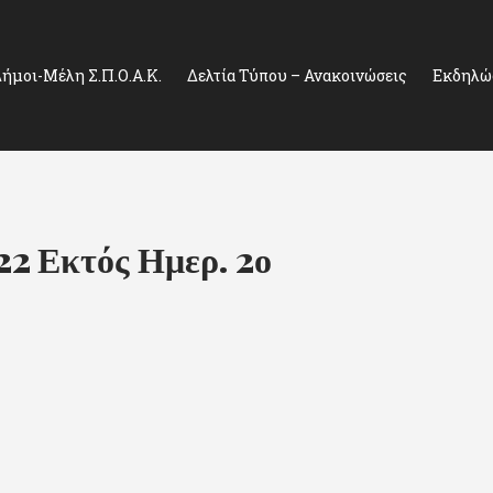
ήμοι-Μέλη Σ.Π.Ο.Α.Κ.
Δελτία Τύπου – Ανακοινώσεις
Εκδηλώσ
22 Εκτός Ημερ. 2ο