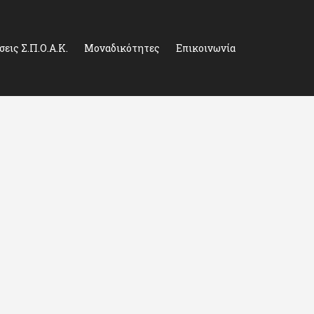
εις Σ.Π.Ο.Α.Κ.
Μοναδικότητες
Επικοινωνία