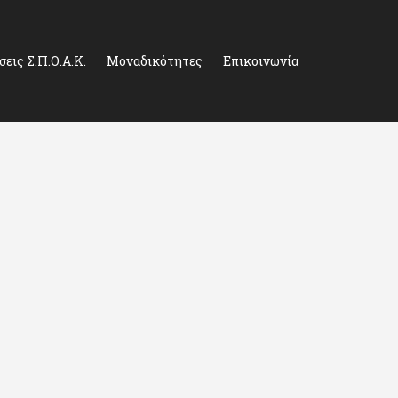
εις Σ.Π.Ο.Α.Κ.
Μοναδικότητες
Επικοινωνία