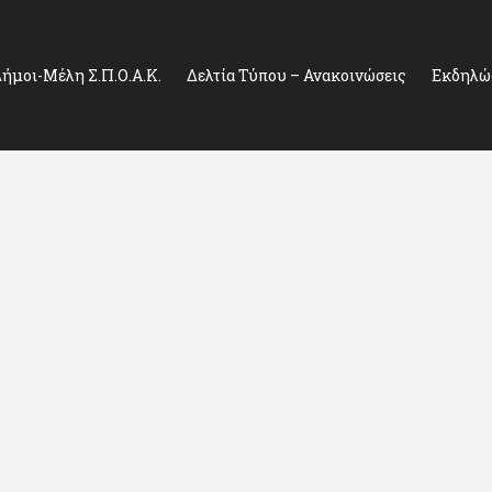
ήμοι-Μέλη Σ.Π.Ο.Α.Κ.
Δελτία Τύπου – Ανακοινώσεις
Εκδηλώσ