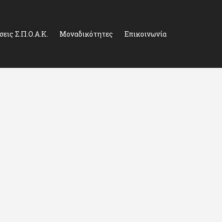
εις Σ.Π.Ο.Α.Κ.
Μοναδικότητες
Επικοινωνία