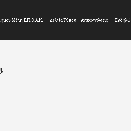
ήμοι-Μέλη Σ.Π.Ο.Α.Κ.
Δελτία Τύπου – Ανακοινώσεις
Εκδηλώσ
3