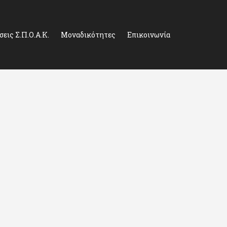
εις Σ.Π.Ο.Α.Κ.
Μοναδικότητες
Επικοινωνία