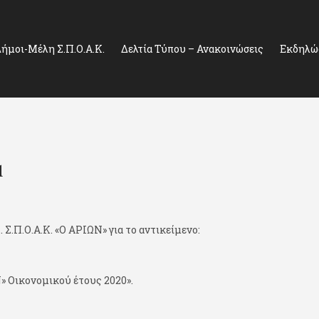
ήμοι-Μέλη Σ.Π.Ο.Α.Κ.
Δελτία Τύπου – Ανακοινώσεις
Εκδηλώσ
1
.Π.Ο.Α.Κ. «Ο ΑΡΙΩΝ» για το αντικείμενο:
» Οικονομικού έτους 2020».