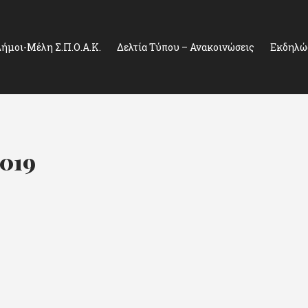
ήμοι-Μέλη Σ.Π.Ο.Α.Κ.
Δελτία Τύπου – Ανακοινώσεις
Εκδηλώσ
2019