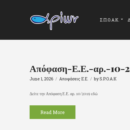
Σ.Π.Ο.Α.Κ.
Δ
Απόφαση-Ε.Ε.-αρ.-10-
June 1, 2026
Αποφάσεις Ε.Ε.
by
S.P.O.A.K
Δείτε την Απόφαση Ε.Ε. αρ. 10/2019 εδώ
Read More