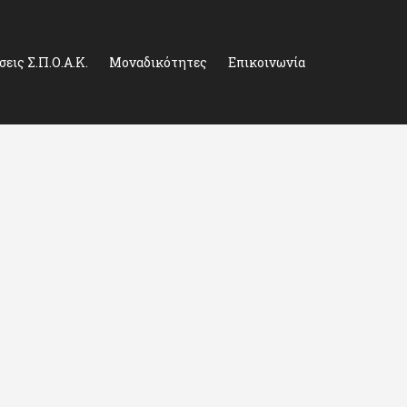
εις Σ.Π.Ο.Α.Κ.
Μοναδικότητες
Επικοινωνία